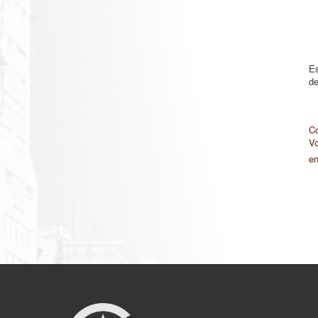
Es
de
Co
Vo
en