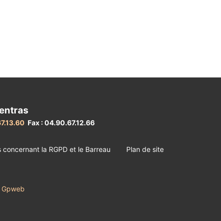
entras
67.13.60
Fax : 04.90.67.12.66
s concernant la RGPD et le Barreau
Plan de site
irl Gpweb