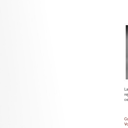
La
re
ce
Co
Vo